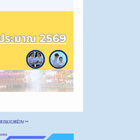
งทหารอากาศบำรุง
>>