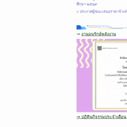
ศึกษา ๒๕๖๙
»
ประกาศผู้ชนะเสนอราคาจ้างท
⇒
งานอนุรักษ์พลังงาน
⇒ ปฏิทินกิจรรมประจำเดือน