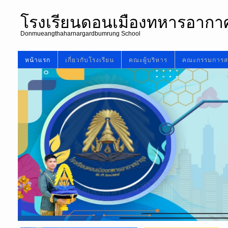
โรงเรียนดอนเมืองทหารอากา
Donmueangthaharnargardbumrung School
หน้าแรก
เกี่ยวกับโรงเรียน
คณะผู้บริหาร
คณะกรรมการส