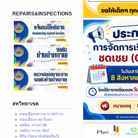
REPAIRS&INSPECTIONS
สหวิทยาเขต
ดอนเมืองทหารอากาศบำรุง
ดอนเมืองจาตุรจินดา
ฤทธิยะวรรณาลัย
ฤทธิยะวรรณาลัย2
สีกัน (วัฒนานันท์อุปถัมภ์)